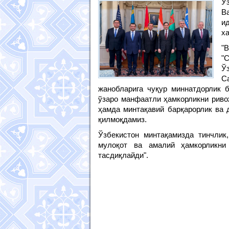
Ў
В
и
х
"
"
Ў
С
жанобларига чуқур миннатдорлик 
ўзаро манфаатли ҳамкорликни риво
ҳамда минтақавий барқарорлик ва 
қилмоқдамиз.
Ўзбекистон минтақамизда тинчлик
мулоқот ва амалий ҳамкорликни
тасдиқлайди".