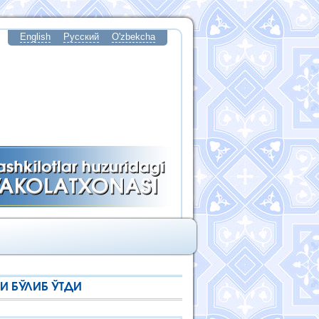
English
Русский
O'zbekcha
И БЎЛИБ ЎТДИ