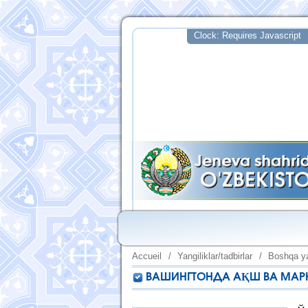
Accueil
/
Yangiliklar/tadbirlar
/
Boshqa ya
ВАШИНГТОНДА АҚШ ВА МАРК